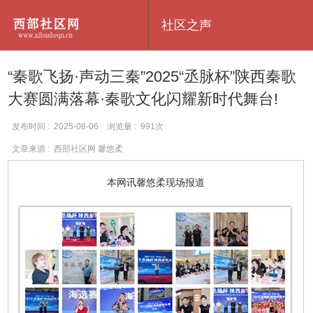
社区之声
“秦歌飞扬·声动三秦”2025“丞脉杯”陕西秦歌
大赛圆满落幕·秦歌文化闪耀新时代舞台!
发布时间 : 2025-08-06 浏览量 : 991次
文章来源 : 西部社区网 馨悠柔
本网讯馨悠柔现场报道